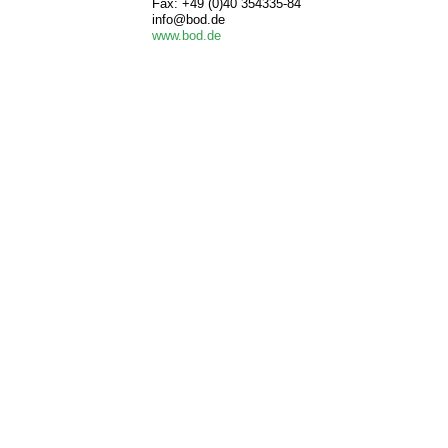
Fax: +49 (0)40 354335-84
info@bod.de
www.bod.de